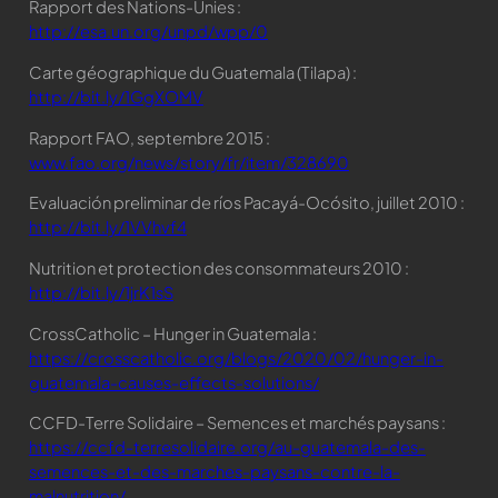
Rapport des Nations-Unies :
http://esa.un.org/unpd/wpp/0
Carte géographique du Guatemala (Tilapa) :
http://bit.ly/1GgXOMV
Rapport FAO, septembre 2015 :
www.fao.org/news/story/fr/item/328690
Evaluación preliminar de ríos Pacayá-Ocósito, juillet 2010 :
http://bit.ly/1VVhvf4
Nutrition et protection des consommateurs 2010 :
http://bit.ly/1jrK1sS
CrossCatholic – Hunger in Guatemala :
https://crosscatholic.org/blogs/2020/02/hunger-in-
guatemala-causes-effects-solutions/
CCFD-Terre Solidaire – Semences et marchés paysans :
https://ccfd-terresolidaire.org/au-guatemala-des-
semences-et-des-marches-paysans-contre-la-
malnutrition/