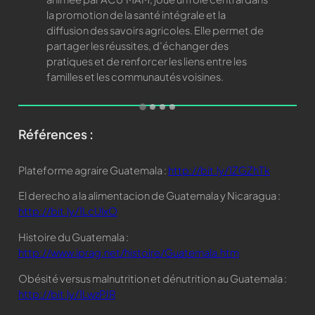
la promotion de la santé intégrale et la
diffusion des savoirs agricoles. Elle permet de
partager les réussites, d’échanger des
pratiques et de renforcer les liens entre les
familles et les communautés voisines.
Références :
Plateforme agraire Guatemala :
http://bit.ly/1ZGZhTk
El derecho a la alimentacion de Guatemala y Nicaragua :
http://bit.ly/1LcUlxO
Histoire du Guatemala :
http://www.iprag.net/histoire/Guatemala.htm
Obésité versus malnutrition et dénutrition au Guatemala :
http://bit.ly/1LwzPJR