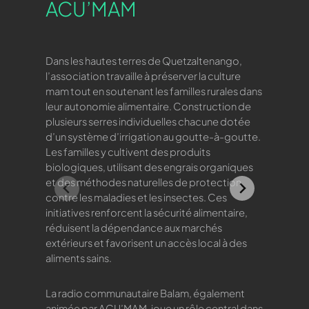
ACU’MAM
La Fl
Dans les hautes terres de Quetzaltenango,
Fondée en
l’association travaille à préserver la culture
communau
mam tout en soutenant les familles rurales dans
biologiqu
leur autonomie alimentaire. Construction de
d’écotou
plusieurs serres individuelles chacune dotée
d’un système d’irrigation au goutte-à-goutte.
Les familles y cultivent des produits
biologiques, utilisant des engrais organiques
et des méthodes naturelles de protection
contre les maladies et les insectes. Ces
initiatives renforcent la sécurité alimentaire,
réduisent la dépendance aux marchés
extérieurs et favorisent un accès local à des
aliments sains.
La radio communautaire Balam, également
animée par ACU’MAM, joue un rôle central dans