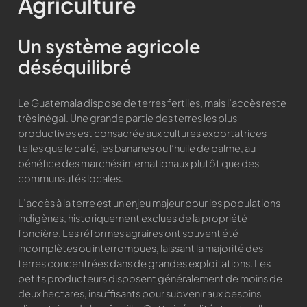
Agriculture
Un système agricole
déséquilibré
Le Guatemala dispose de terres fertiles, mais l’accès reste
très inégal. Une grande partie des terres les plus
productives est consacrée aux cultures exportatrices
telles que le café, les bananes ou l’huile de palme, au
bénéfice des marchés internationaux plutôt que des
communautés locales.
L’accès à la terre est un enjeu majeur pour les populations
indigènes, historiquement exclues de la propriété
foncière. Les réformes agraires ont souvent été
incomplètes ou interrompues, laissant la majorité des
terres concentrées dans de grandes exploitations. Les
petits producteurs disposent généralement de moins de
deux hectares, insuffisants pour subvenir aux besoins