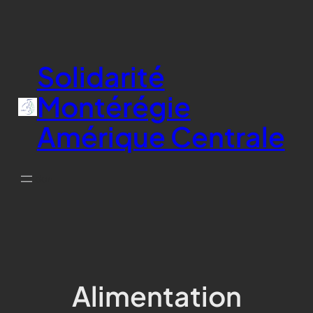
Aller
au
contenu
Solidarité
Montérégie
Amérique Centrale
don
Alimentation