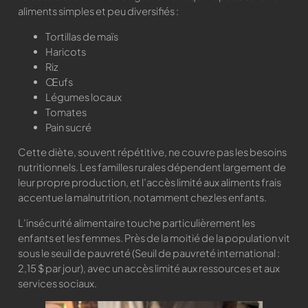
aliments simples et peu diversifiés :
Tortillas de maïs
Haricots
Riz
Œufs
Légumes locaux
Tomates
Pain sucré
Cette diète, souvent répétitive, ne couvre pas les besoins
nutritionnels. Les familles rurales dépendent largement de
leur propre production, et l’accès limité aux aliments frais
accentue la malnutrition, notamment chez les enfants.
L’insécurité alimentaire touche particulièrement les
enfants et les femmes. Près de la moitié de la population vit
sous le seuil de pauvreté (Seuil de pauvreté international :
2,15 $ par jour), avec un accès limité aux ressources et aux
services sociaux.