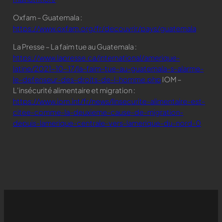
Oxfam – Guatemala :
https://www.oxfam.org/fr/decouvrir/pays/guatemala
La Presse – La faim tue au Guatemala :
https://www.lapresse.ca/international/amerique-
latine/2021-10-17/la-faim-tue-au-guatemala-s-alarme-
le-defenseur-des-droits-de-l-homme.php
IOM –
L’insécurité alimentaire et migration :
https://www.iom.int/fr/news/linsecurite-alimentaire-est-
citee-comme-la-deuxieme-cause-de-migration-
depuis-lamerique-centrale-vers-lamerique-du-nord-0